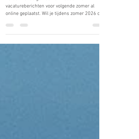
Verschillende gemeenten hebben hun
vacatureberichten voor volgende zomer al
online geplaatst. Wil je tijdens zomer 2026 de
beste, leukste en uitdagendste vakantiejob van
het land uitoefenen? Wacht dan zeker niet te
lang om te solliciteren! We hebben de
belangrijkste info nog even voor jullie op een
rijtje gezet in onderstaande infobrochure.