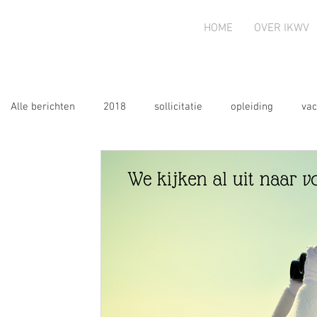
HOME
OVER IKWV
Alle berichten
2018
sollicitatie
opleiding
vac
AV
2020
oproep
2020
2021
2022
2026