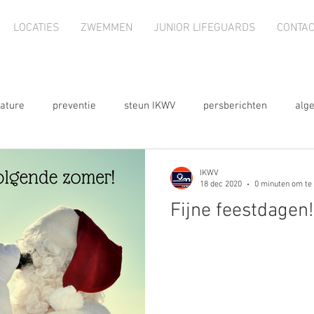
LOCATIES
ZWEMMEN
JUNIOR LIFEGUARDS
CONTAC
ature
preventie
steun IKWV
persberichten
alg
nieuwsbrief
webshop
2023
2024
te koop
IKWV
18 dec 2020
0 minuten om te
Fijne feestdagen!