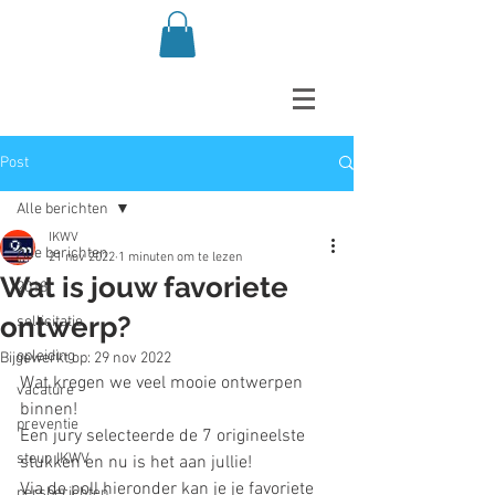
Post
Alle berichten
IKWV
Alle berichten
21 nov 2022
1 minuten om te lezen
Wat is jouw favoriete
2018
ontwerp?
sollicitatie
opleiding
Bijgewerkt op:
29 nov 2022
Wat kregen we veel mooie ontwerpen 
vacature
binnen!
preventie
Een jury selecteerde de 7 origineelste 
steun IKWV
stukken en nu is het aan jullie!
Via de poll hieronder kan je je favoriete 
persberichten