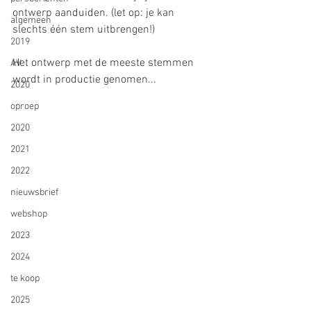
ontwerp aanduiden. (let op: je kan 
algemeen
slechts één stem uitbrengen!)
2019
Het ontwerp met de meeste stemmen 
AV
wordt in productie genomen...
2020
oproep
2020
2021
2022
nieuwsbrief
webshop
2023
2024
te koop
2025