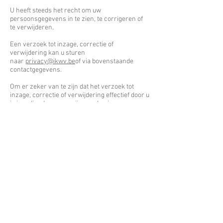
U heeft steeds het recht om uw
persoonsgegevens in te zien, te corrigeren of
te verwijderen.
Een verzoek tot inzage, correctie of
verwijdering kan u sturen
naar
privacy@ikwv.be
of via bovenstaande
contactgegevens.
Om er zeker van te zijn dat het verzoek tot
inzage, correctie of verwijdering effectief door u
is ingediend, vragen wij u een kopie van uw
identiteitsbewijs bij het verzoek mee te sturen.
Uw verzoek wordt dan zo snel mogelijk en ten
laatste binnen de vier weken behandeld.
Beveiliging
IKWV gaat mee met haar tijd. Nieuwe
technologische ontwikkelingen, innovatieve
voorzieningen, globalisering en een steeds
meer digitale overheid stellen andere eisen
aan de bescherming van gegevens en privacy.
IKWV is zich hiervan bewust en zorgt dat de
privacy gewaarborgd blijft, onder andere door