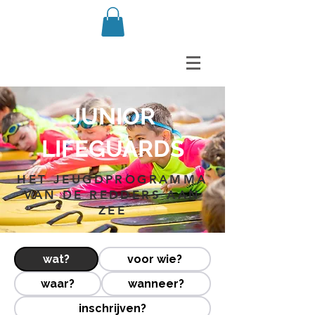
JUNIOR
LIFEGUARDS
HET JEUGDPROGRAMMA
VAN DE REDDERS AAN
ZEE
wat?
voor wie?
waar?
wanneer?
inschrijven?