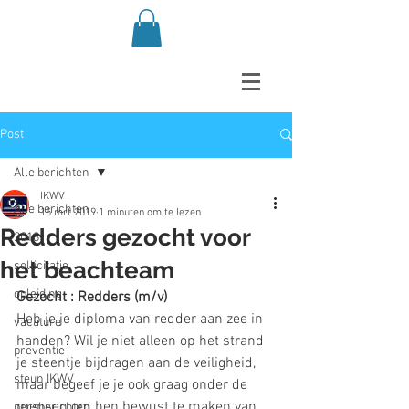
Post
Alle berichten
IKWV
Alle berichten
15 mrt 2019
1 minuten om te lezen
Redders gezocht voor
2018
het beachteam
sollicitatie
opleiding
Gezocht : Redders (m/v)
Heb je je diploma van redder aan zee in 
vacature
handen? Wil je niet alleen op het strand 
preventie
je steentje bijdragen aan de veiligheid, 
steun IKWV
maar begeef je je ook graag onder de 
mensen om hen bewust te maken van 
persberichten