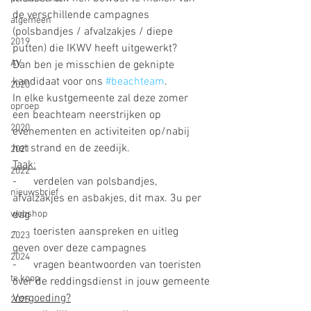
de verschillende campagnes 
algemeen
(polsbandjes / afvalzakjes / diepe 
2019
putten) die IKWV heeft uitgewerkt?
AV
Dan ben je misschien de geknipte 
kandidaat voor ons 
#beachteam
.
2020
In elke kustgemeente zal deze zomer 
oproep
een beachteam neerstrijken op 
2020
evenementen en activiteiten op/nabij 
het strand en de zeedijk.
2021
Taak:
2022
-      verdelen van polsbandjes, 
nieuwsbrief
afvalzakjes en asbakjes, dit max. 3u per 
webshop
dag
-      toeristen aanspreken en uitleg 
2023
geven over deze campagnes
2024
-      vragen beantwoorden van toeristen 
te koop
over de reddingsdienst in jouw gemeente
Vergoeding?
2025