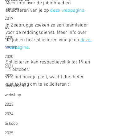
Meer info over de jobinhoud en 
algemeen
solliciteren van je op 
deze webpagina
.
2019
In Zeebrugge zoeken ze een teamleider 
AV
voor de reddingsdienst. Meer info over 
2020
de job en het solliciteren vind je op 
deze 
webpagina
.
oproep
2020
Solliciteren kan respectievelijk tot 19 en 
2021
14 oktober. 
2022
Wie het hoedje past, wacht dus beter 
niet te lang om te solliciteren ;)
nieuwsbrief
webshop
2023
2024
te koop
2025