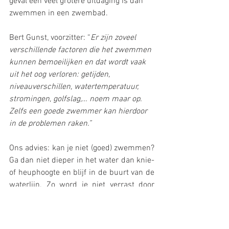
geval een veel grotere uitdaging is dan 
zwemmen in een zwembad. 
Bert Gunst, voorzitter: “
Er zijn zoveel 
verschillende factoren die het zwemmen 
kunnen bemoeilijken en dat wordt vaak 
uit het oog verloren: getijden, 
niveauverschillen, watertemperatuur, 
stromingen, golfslag,… noem maar op. 
Zelfs een goede zwemmer kan hierdoor 
in de problemen raken.”
Ons advies: kan je niet (goed) zwemmen? 
Ga dan niet dieper in het water dan knie- 
of heuphoogte en blijf in de buurt van de 
waterlijn. Zo word je niet verrast door 
opkomend water. Ga ook steeds 
zwemmen in een bewaakte zone en 
luister naar de adviezen van de redders.