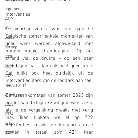
algemeen
Interventies
2019
AV
De voorbije zomer was een typische 
Belgische zomer: enkele momenten van 
2020
goed weer werden afgewisseld met 
oproep
minder mooie stranddagen.  Op het 
2020
strand viel de drukte – op een paar 
piekdagen na-  dan ook heel goed mee. 
2021
Dat blijkt ook heel duidelijk uit de 
2022
interventiecijfers van de redders aan zee.
nieuwsbrief
webshop
De tussenkomsten van zomer 2023 zijn 
eerder aan de lagere kant gebleven, zeker 
2023
als je de vergelijking maakt met vorig 
2024
jaar. Toen klokten we af op 729 
te koop
interventies, terwijl de lifeguards deze 
zomer in totaal zo’n 
421
 keer 
2025