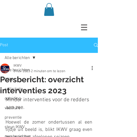
Post
Alle berichten
IKWV
Alle berichten
3 nov 2023
2 minuten om te lezen
Persbericht: overzicht
2018
interventies 2023
sollicitatie
opleiding
Minder interventies voor de redders 
aan zee.
vacature
preventie
Hoewel de zomer ondertussen al een 
steun IKWV
tijdje uit beeld is, blikt IKWV graag even 
persberichten
terug op het afgelopen seizoen.