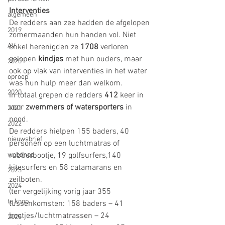
Interventies
algemeen
De redders aan zee hadden de afgelopen 
2019
zomermaanden hun handen vol. Niet 
AV
enkel herenigden ze 
1708
 verloren 
gelopen 
kindjes
 met hun ouders, maar 
2020
ook op vlak van interventies in het water 
oproep
was hun hulp meer dan welkom.
2020
In totaal grepen de redders 
412
 keer in 
voor
 zwemmers of watersporters
 in 
2021
nood.
2022
De redders hielpen 155 baders, 40 
nieuwsbrief
personen op een luchtmatras of 
webshop
rubberbootje, 19 golfsurfers,140 
kitesurfers en 58 catamarans en 
2023
zeilboten.
2024
(ter vergelijking vorig jaar 355 
te koop
tussenkomsten: 158 baders – 41 
bootjes/luchtmatrassen – 24
2025