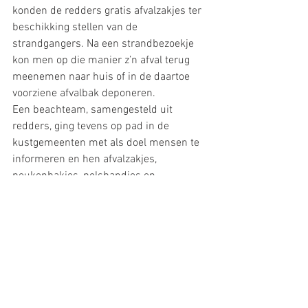
konden de redders gratis afvalzakjes ter 
beschikking stellen van de 
strandgangers. Na een strandbezoekje 
kon men op die manier z’n afval terug 
meenemen naar huis of in de daartoe 
voorziene afvalbak deponeren.
Een beachteam, samengesteld uit 
redders, ging tevens op pad in de 
kustgemeenten met als doel mensen te 
informeren en hen afvalzakjes, 
peukenbakjes, polsbandjes en 
veiligheidstips mee te geven.
2018
persberichten