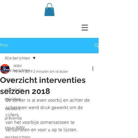
Post
Alle berichten
IKWV
Alle berichten
15 mrt 2019
2 minuten om te lezen
Overzicht interventies
2018
seizoen 2018
sollicitatie
opleiding
De zomer is al even voorbij en achter de 
schermen werd druk gewerkt om de 
vacature
cijfers
preventie
van het voorbije zomerseizoen te 
steun IKWV
verzamelen en voor u op te lijsten.
persberichten