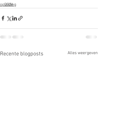
opleiding
2026
Alles weergeven
Recente blogposts