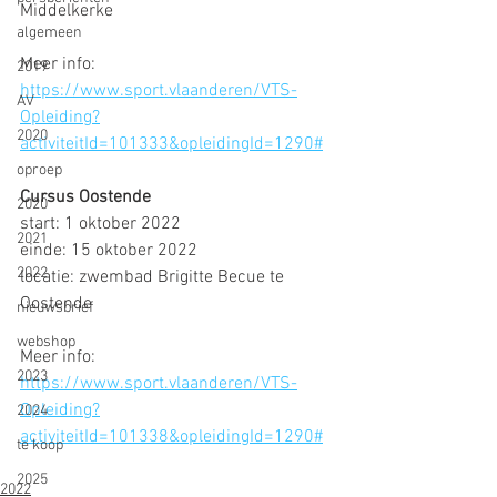
Middelkerke
algemeen
Meer info: 
2019
https://www.sport.vlaanderen/VTS-
AV
Opleiding?
2020
activiteitId=101333&opleidingId=1290#
oproep
Cursus Oostende
2020
start: 1 oktober 2022
2021
einde: 15 oktober 2022
2022
locatie: zwembad Brigitte Becue te 
Oostende
nieuwsbrief
webshop
Meer info: 
2023
https://www.sport.vlaanderen/VTS-
Opleiding?
2024
activiteitId=101338&opleidingId=1290#
te koop
2025
2022