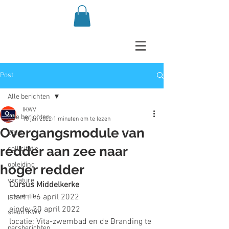
Post
Alle berichten
IKWV
Alle berichten
10 jan 2022
1 minuten om te lezen
Overgangsmodule van
2018
redder aan zee naar
sollicitatie
opleiding
hoger redder
vacature
Cursus Middelkerke
preventie
start : 16 april 2022
einde: 30 april 2022
steun IKWV
locatie: Vita-zwembad en de Branding te 
persberichten