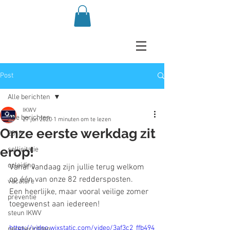
Post
Alle berichten
IKWV
Alle berichten
27 jun 2020
1 minuten om te lezen
Onze eerste werkdag zit
2018
erop!
sollicitatie
opleiding
Vanaf vandaag zijn jullie terug welkom 
op één van onze 82 reddersposten.
vacature
Een heerlijke, maar vooral veilige zomer 
preventie
toegewenst aan iedereen!
steun IKWV
https://video.wixstatic.com/video/3af3c2_ffb494
persberichten