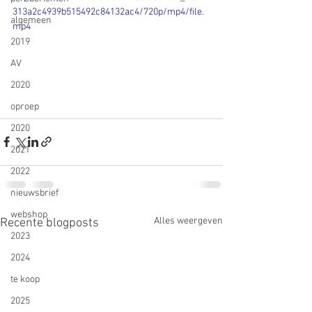
313a2c4939b515492c84132ac4/720p/mp4/file.
algemeen
mp4
2019
AV
2020
oproep
2020
2021
2022
nieuwsbrief
webshop
Alles weergeven
Recente blogposts
2023
2024
te koop
2025