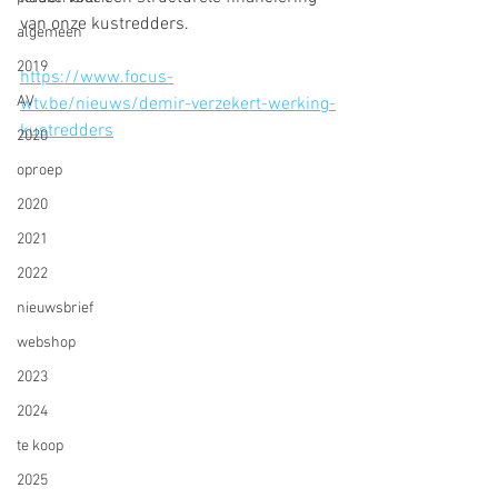
van onze kustredders.
algemeen
2019
https://www.focus-
AV
wtv.be/nieuws/demir-verzekert-werking-
kustredders
2020
oproep
2020
2021
2022
nieuwsbrief
webshop
2023
2024
te koop
2025