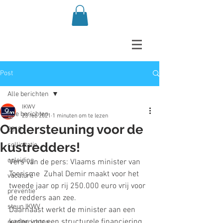
Post
Alle berichten
IKWV
Alle berichten
23 feb 2021
1 minuten om te lezen
Ondersteuning voor de
2018
kustredders!
sollicitatie
opleiding
Vers van de pers: Vlaams minister van 
Toerisme  Zuhal Demir maakt voor het 
vacature
tweede jaar op rij 250.000 euro vrij voor 
preventie
de redders aan zee. 
steun IKWV
Daarnaast werkt de minister aan een 
kader voor een structurele financiering 
persberichten