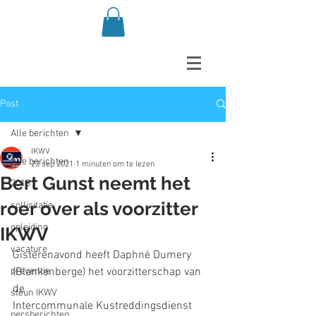
Post
Alle berichten
IKWV
Alle berichten
23 sep 2021
1 minuten om te lezen
Bert Gunst neemt het
2018
roer over als voorzitter
sollicitatie
opleiding
IKWV
vacature
Gisterenavond heeft Daphné Dumery 
preventie
(Blankenberge) het voorzitterschap van 
de
steun IKWV
Intercommunale Kustreddingsdienst 
persberichten