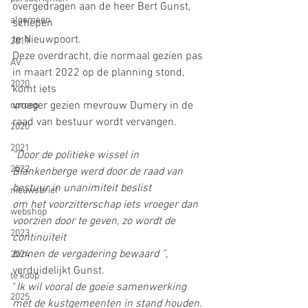
overgedragen aan de heer Bert Gunst, 
algemeen
schepen
te Nieuwpoort.
2019
Deze overdracht, die normaal gezien pas 
AV
in maart 2022 op de planning stond, 
2020
komt iets
vroeger gezien mevrouw Dumery in de 
oproep
raad van bestuur wordt vervangen.
2020
2021
“Door de politieke wissel in 
2022
Blankenberge werd door de raad van 
bestuur in unanimiteit beslist
nieuwsbrief
om het voorzitterschap iets vroeger dan 
webshop
voorzien door te geven, zo wordt de 
2023
continuïteit
binnen de vergadering bewaard ”
, 
2024
verduidelijkt Gunst.
te koop
“
Ik wil vooral de goeie samenwerking 
2025
met de kustgemeenten in stand houden.