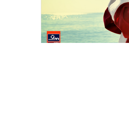
Strandlaan 3 - 8434 Westende
058 23 80 00
info@ikwv.be