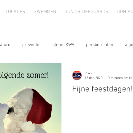
LOCATIES
ZWEMMEN
JUNIOR LIFEGUARDS
CONTAC
ature
preventie
steun IKWV
persberichten
alg
nieuwsbrief
webshop
2023
2024
te koop
IKWV
18 dec 2020
0 minuten om te
Fijne feestdagen!