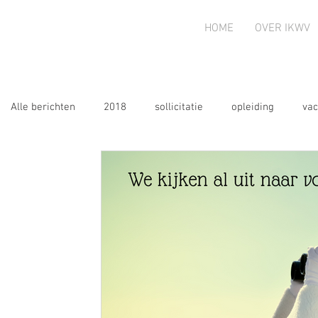
HOME
OVER IKWV
Alle berichten
2018
sollicitatie
opleiding
vac
AV
2020
oproep
2020
2021
2022
2026