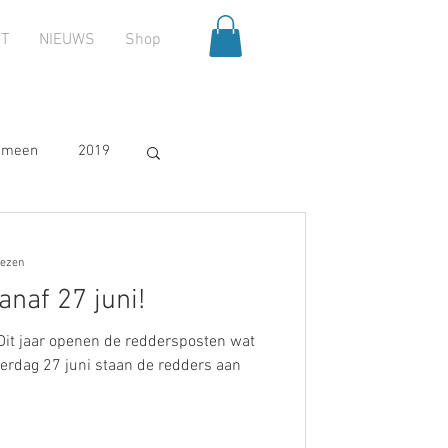
T
NIEUWS
Shop
emeen
2019
2025
lezen
anaf 27 juni!
Dit jaar openen de reddersposten wat
terdag 27 juni staan de redders aan