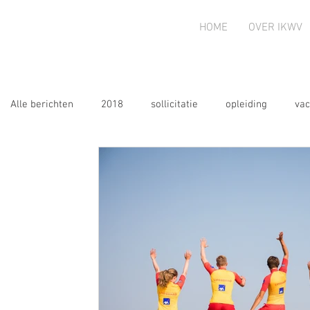
HOME
OVER IKWV
Alle berichten
2018
sollicitatie
opleiding
vac
AV
2020
oproep
2020
2021
2022
2026