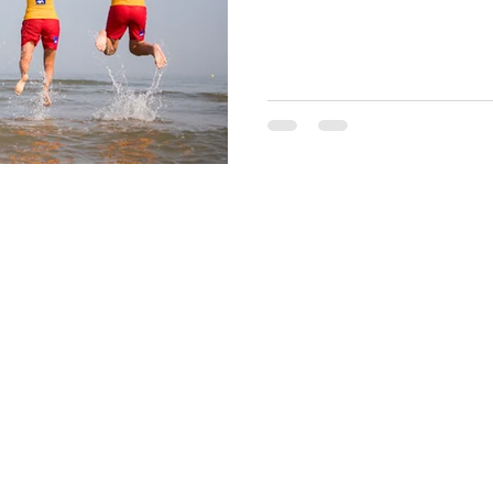
Priv
© 2