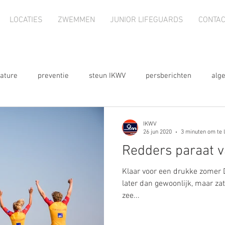
LOCATIES
ZWEMMEN
JUNIOR LIFEGUARDS
CONTAC
ature
preventie
steun IKWV
persberichten
alg
nieuwsbrief
webshop
2023
2024
te koop
IKWV
26 jun 2020
3 minuten om te 
Redders paraat v
Klaar voor een drukke zomer 
later dan gewoonlijk, maar za
zee...