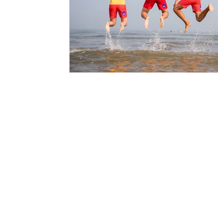
Strandlaan 3 - 8434 Westende
058 23 80 00
info@ikwv.be