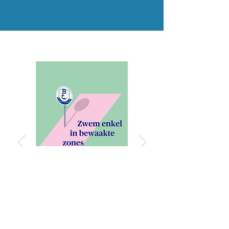
“Zwem enkel in de
bewaakte zone tussen
10u30 en 18u30.”