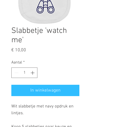
Slabbetje 'watch
me'
Prijs
€ 10,00
Aantal
*
In winkelwagen
Wit slabbetje met navy opdruk en
lintjes.
Koop 5 slabbetjes naar keuze en