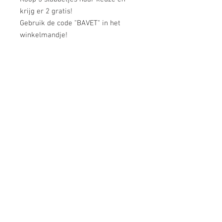
krijg er 2 gratis!
Gebruik de code "BAVET" in het
winkelmandje!
One size.
100% katoen
180g/m2
Strandlaan 3 - 8434 Westende
058 23 80 00
info@ikwv.be
© 2019 IKWV
Privacy