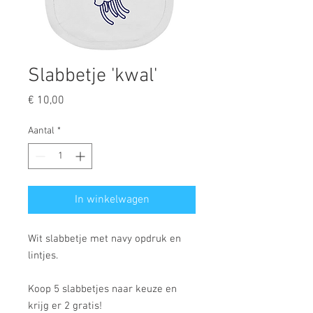
Slabbetje 'kwal'
Prijs
€ 10,00
Aantal
*
In winkelwagen
Wit slabbetje met navy opdruk en
lintjes.
Koop 5 slabbetjes naar keuze en
krijg er 2 gratis!