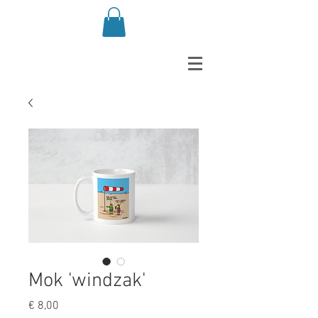
Mok 'windzak'
Prijs
€ 8,00