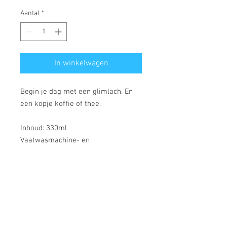
Aantal
*
In winkelwagen
Begin je dag met een glimlach. En
een kopje koffie of thee.
Inhoud: 330ml
Vaatwasmachine- en
magnetronbestendig.
Strandlaan 3 - 8434 Westende